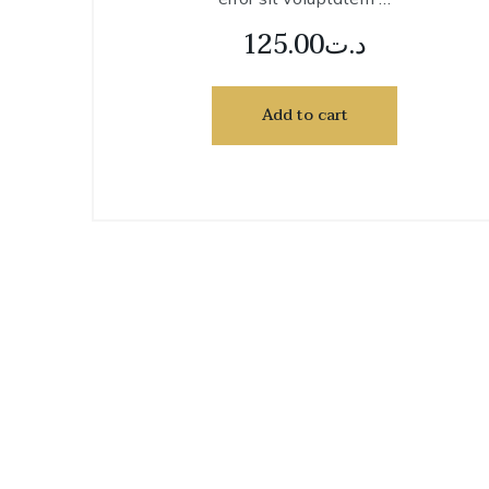
125.00
د.ت
Add to cart