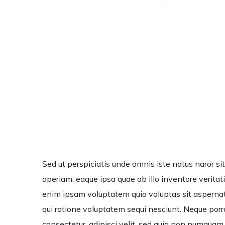
Sed ut perspiciatis unde omnis iste natus naror 
aperiam, eaque ipsa quae ab illo inventore veritat
enim ipsam voluptatem quia voluptas sit aspernatu
qui ratione voluptatem sequi nesciunt. Neque porro
consectetur, adipisci velit, sed quia non numqua